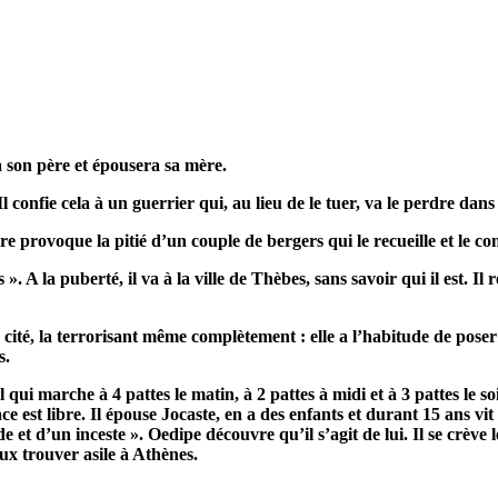
a son père et épousera sa mère.
confie cela à un guerrier qui, au lieu de le tuer, va le perdre dans 
e provoque la pitié d’un couple de bergers qui le recueille et le con
 ». A la puberté, il va à la ville de Thèbes, sans savoir qui il est. I
 la cité, la terrorisant même complètement : elle a l’habitude de pos
s.
 qui marche à 4 pattes le matin, à 2 pattes à midi et à 3 pattes le 
ce est libre. Il épouse Jocaste, en a des enfants et durant 15 ans v
ide et d’un inceste ». Oedipe découvre qu’il s’agit de lui. Il se crève
deux trouver asile à Athènes.