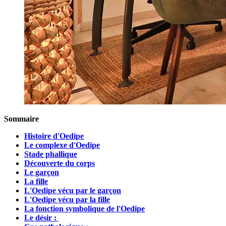
Sommaire
Histoire d'Oedipe
Le complexe d'Oedipe
Stade phallique
Découverte du corps
Le garçon
La fille
L'Oedipe vécu par le garçon
L'Oedipe vécu par la fille
La fonction symbolique de l'Oedipe
Le désir :