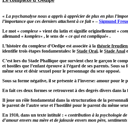
«
La psychanalyse nous a appris à apprécier de plus en plus l’impo
l’importance que ces derniers attachent à ce fait
» –
Sigmund Freu
Le mot «
complexe
» vient du latin et signifie originellement «
com
allemand «
komplex
« , le sens de «
ce qui est compliqué
« .
L’histoire du complexe d’Oedipe est associée à la
théorie freudie
identifie trois étapes fondamentales: le
Stade Oral
, le
Stade Anal
e
C’est lors du Stade Phallique que survient chez le garçon le comp
et hostiles que l’enfant éprouve à l’égard de ses parents. Sous sa
même sexe et désir sexuel pour le personnage du sexe opposé.
Sous sa forme négative, il se présente à l’inverse: amour pour le 
En fait ces deux formes se retrouvent à des degrés divers dans la
Il joue un rôle fondamental dans la structuration de la personnal
le parent de l’autre sexe et l’hostilité pour le parent du même se
En 1910, dans un texte intitulé : «
contribution à la psychologie de
d’amour envers ma mère et de jalousie envers mon père, sentiments 