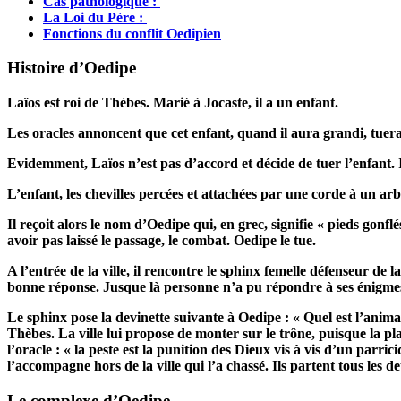
Cas pathologique :
La Loi du Père :
Fonctions du conflit Oedipien
Histoire d’Oedipe
Laïos est roi de Thèbes. Marié à Jocaste, il a un enfant.
Les oracles annoncent que cet enfant, quand il aura grandi, tuer
Evidemment, Laïos n’est pas d’accord et décide de tuer l’enfant. Il 
L’enfant, les chevilles percées et attachées par une corde à un arbr
Il reçoit alors le nom d’Oedipe qui, en grec, signifie « pieds gonflés
avoir pas laissé le passage, le combat. Oedipe le tue.
A l’entrée de la ville, il rencontre le sphinx femelle défenseur de
bonne réponse. Jusque là personne n’a pu répondre à ses énigme
Le sphinx pose la devinette suivante à Oedipe : « Quel est l’animal
Thèbes. La ville lui propose de monter sur le trône, puisque la pla
l’oracle : « la peste est la punition des Dieux vis à vis d’un parric
l’accompagne hors de la ville qui l’a chassé. Ils partent tous les 
Le complexe d’Oedipe