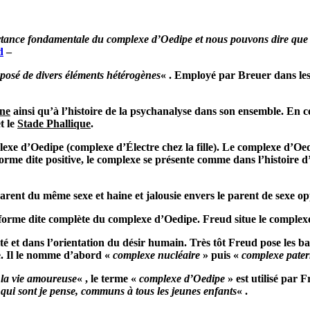
rtance fondamentale du complexe d’Oedipe et nous pouvons dire que ce
d
–
posé de divers éléments hétérogènes
« . Employé par Breuer dans le
nne
ainsi qu’à l’histoire de la psychanalyse dans son ensemble. En c
t le
Stade Phallique
.
lexe d’Oedipe (complexe d’Électre chez la fille). Le complexe d’Oe
 forme dite positive, le complexe se présente comme dans l’histoire 
parent du même sexe et haine et jalousie envers le parent de sexe op
 forme dite complète du complexe d’Oedipe. Freud situe le complexe
ité et dans l’orientation du désir humain. Très tôt Freud pose les
xe. Il le nomme d’abord «
complexe nucléaire
» puis «
complexe pater
 la vie amoureuse
« , le terme «
complexe d’Oedipe
» est utilisé par 
qui sont je pense, communs à tous les jeunes enfants
« .